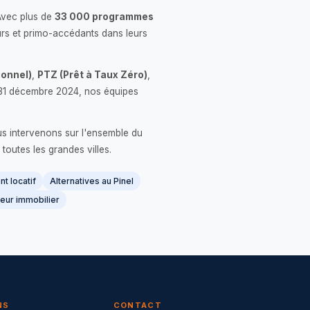
Avec plus de
33 000 programmes
rs et primo-accédants dans leurs
onnel)
,
PTZ (Prêt à Taux Zéro)
,
 le 31 décembre 2024, nos équipes
us intervenons sur l'ensemble du
 toutes les grandes villes.
t locatif
Alternatives au Pinel
eur immobilier
NS
CONTACT