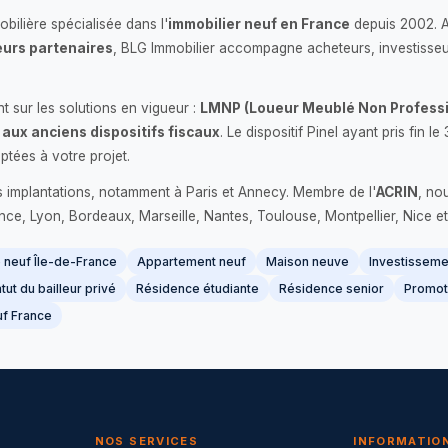
bilière spécialisée dans l'
immobilier neuf en France
depuis 2002. 
urs partenaires
, BLG Immobilier accompagne acheteurs, investisseu
 sur les solutions en vigueur :
LMNP (Loueur Meublé Non Professi
 aux anciens dispositifs fiscaux
. Le dispositif Pinel ayant pris fin
ptées à votre projet.
s implantations, notamment à Paris et Annecy. Membre de l'
ACRIN
, no
France, Lyon, Bordeaux, Marseille, Nantes, Toulouse, Montpellier, Nice et
neuf Île-de-France
Appartement neuf
Maison neuve
Investissemen
tut du bailleur privé
Résidence étudiante
Résidence senior
Promot
f France
NOS SERVICES
INFORMATIO