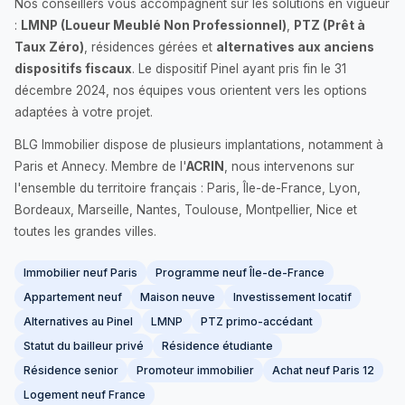
Nos conseillers vous accompagnent sur les solutions en vigueur
:
LMNP (Loueur Meublé Non Professionnel)
,
PTZ (Prêt à
Taux Zéro)
, résidences gérées et
alternatives aux anciens
dispositifs fiscaux
. Le dispositif Pinel ayant pris fin le 31
décembre 2024, nos équipes vous orientent vers les options
adaptées à votre projet.
BLG Immobilier dispose de plusieurs implantations, notamment à
Paris et Annecy. Membre de l'
ACRIN
, nous intervenons sur
l'ensemble du territoire français : Paris, Île-de-France, Lyon,
Bordeaux, Marseille, Nantes, Toulouse, Montpellier, Nice et
toutes les grandes villes.
Immobilier neuf Paris
Programme neuf Île-de-France
Appartement neuf
Maison neuve
Investissement locatif
Alternatives au Pinel
LMNP
PTZ primo-accédant
Statut du bailleur privé
Résidence étudiante
Résidence senior
Promoteur immobilier
Achat neuf Paris 12
Logement neuf France