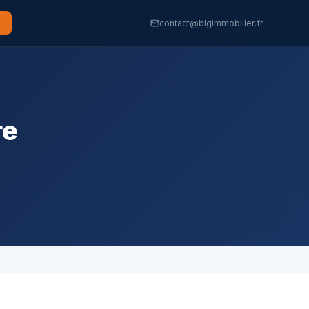
contact@blgimmobilier.fr
re