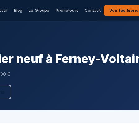
estir
Blog
Le Groupe
Promoteurs
Contact
Voir les biens
r neuf à Ferney-Voltai
000 €
ens