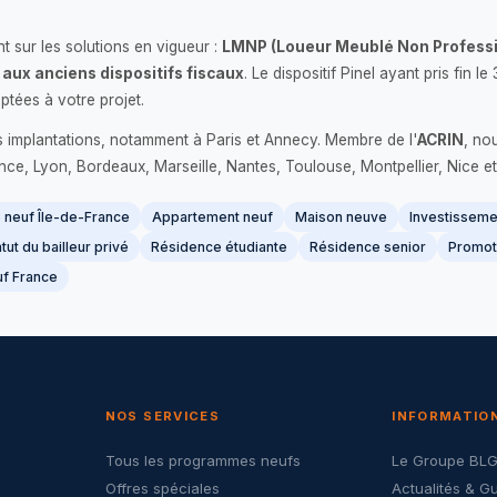
 sur les solutions en vigueur :
LMNP (Loueur Meublé Non Professi
 aux anciens dispositifs fiscaux
. Le dispositif Pinel ayant pris fin
ptées à votre projet.
s implantations, notamment à Paris et Annecy. Membre de l'
ACRIN
, no
France, Lyon, Bordeaux, Marseille, Nantes, Toulouse, Montpellier, Nice et
neuf Île-de-France
Appartement neuf
Maison neuve
Investissemen
tut du bailleur privé
Résidence étudiante
Résidence senior
Promot
f France
NOS SERVICES
INFORMATIO
Tous les programmes neufs
Le Groupe BL
Offres spéciales
Actualités & G