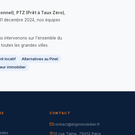
onnel)
,
PTZ (Prêt à Taux Zéro)
,
 le 31 décembre 2024, nos équipes
us intervenons sur l'ensemble du
 toutes les grandes villes.
t locatif
Alternatives au Pinel
eur immobilier
NS
CONTACT
contact@blgimmobilier.fr
G
uides
12 rue Taine, 75012 Paris