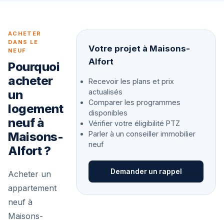
ACHETER
DANS LE
Votre projet à Maisons-
NEUF
Alfort
Pourquoi
acheter
Recevoir les plans et prix
un
actualisés
Comparer les programmes
logement
disponibles
neuf à
Vérifier votre éligibilité PTZ
Maisons-
Parler à un conseiller immobilier
neuf
Alfort ?
Demander un rappel
Acheter un
appartement
neuf à
Maisons-