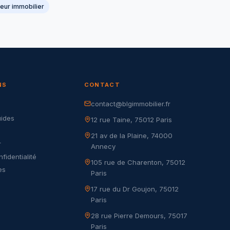
eur immobilier
NS
CONTACT
contact@blgimmobilier.fr
G
uides
12 rue Taine, 75012 Paris
21 av de la Plaine, 74000
r
Annecy
nfidentialité
105 rue de Charenton, 75012
es
Paris
17 rue du Dr Goujon, 75012
Paris
28 rue Pierre Demours, 75017
Paris