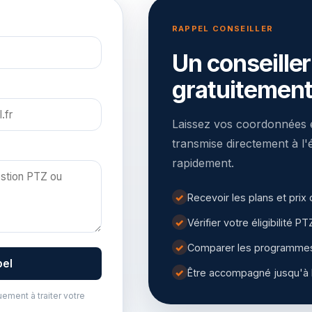
RAPPEL CONSEILLER
Un conseille
gratuitemen
Laissez vos coordonnées e
transmise directement à l
rapidement.
✓
Recevoir les plans et prix
✓
Vérifier votre éligibilité PT
✓
Comparer les programmes 
pel
✓
Être accompagné jusqu'à l
ement à traiter votre