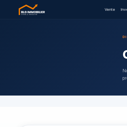
Vente
Inv
D
No
pr