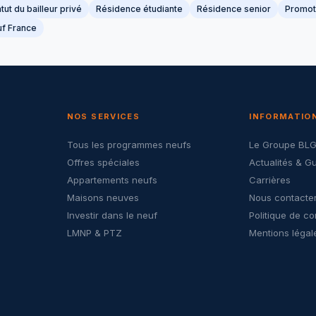
tut du bailleur privé
Résidence étudiante
Résidence senior
Promot
f France
NOS SERVICES
INFORMATIO
Tous les programmes neufs
Le Groupe BL
Offres spéciales
Actualités & G
Appartements neufs
Carrières
Maisons neuves
Nous contacte
Investir dans le neuf
Politique de co
LMNP & PTZ
Mentions légal