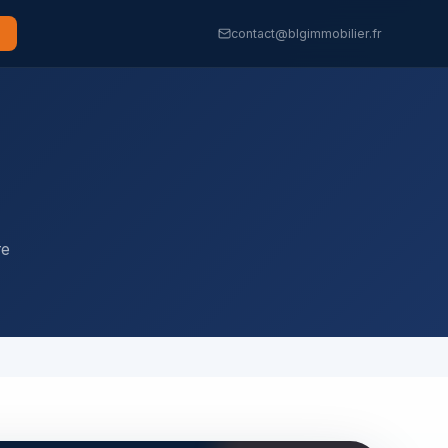
contact@blgimmobilier.fr
re