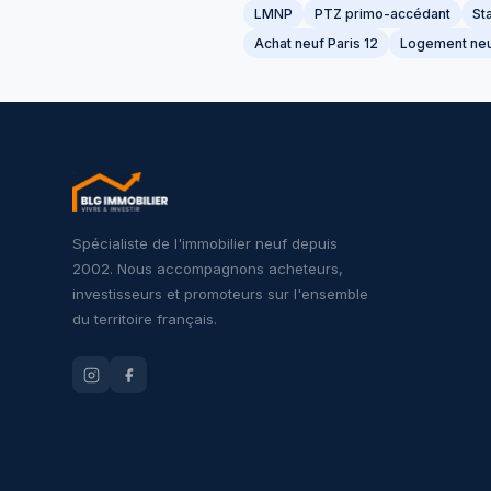
LMNP
PTZ primo-accédant
Sta
Achat neuf Paris 12
Logement neu
Spécialiste de l'immobilier neuf depuis
2002. Nous accompagnons acheteurs,
investisseurs et promoteurs sur l'ensemble
du territoire français.