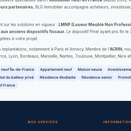
bilière spécialisée dans l'
immobilier neuf en France
depuis 2002. 
urs partenaires
, BLG Immobilier accompagne acheteurs, investisseu
 sur les solutions en vigueur :
LMNP (Loueur Meublé Non Professi
 aux anciens dispositifs fiscaux
. Le dispositif Pinel ayant pris fin
ptées à votre projet.
s implantations, notamment à Paris et Annecy. Membre de l'
ACRIN
, no
France, Lyon, Bordeaux, Marseille, Nantes, Toulouse, Montpellier, Nice et
neuf Île-de-France
Appartement neuf
Maison neuve
Investissemen
tut du bailleur privé
Résidence étudiante
Résidence senior
Promot
f France
NOS SERVICES
INFORMATIO