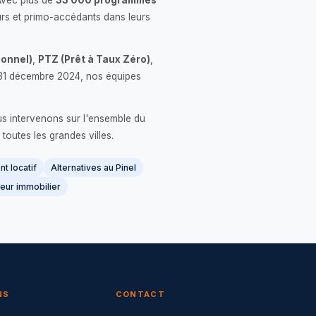
Avec plus de
33 000 programmes
rs et primo-accédants dans leurs
onnel)
,
PTZ (Prêt à Taux Zéro)
,
 le 31 décembre 2024, nos équipes
us intervenons sur l'ensemble du
 toutes les grandes villes.
t locatif
Alternatives au Pinel
eur immobilier
NS
CONTACT