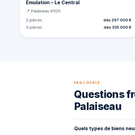
Emulation – Le Central
📍 Palaiseau 91120
2 pièces
dès 297 000 €
3 pièces
dès 335 000 €
FAQ LOCALE
Questions fr
Palaiseau
Quels types de biens neu