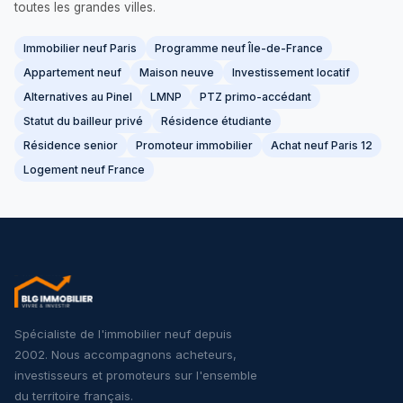
toutes les grandes villes.
Immobilier neuf Paris
Programme neuf Île-de-France
Appartement neuf
Maison neuve
Investissement locatif
Alternatives au Pinel
LMNP
PTZ primo-accédant
Statut du bailleur privé
Résidence étudiante
Résidence senior
Promoteur immobilier
Achat neuf Paris 12
Logement neuf France
Spécialiste de l'immobilier neuf depuis
2002. Nous accompagnons acheteurs,
investisseurs et promoteurs sur l'ensemble
du territoire français.