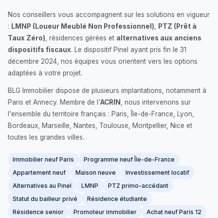
Nos conseillers vous accompagnent sur les solutions en vigueur
:
LMNP (Loueur Meublé Non Professionnel)
,
PTZ (Prêt à
Taux Zéro)
, résidences gérées et
alternatives aux anciens
dispositifs fiscaux
. Le dispositif Pinel ayant pris fin le 31
décembre 2024, nos équipes vous orientent vers les options
adaptées à votre projet.
BLG Immobilier dispose de plusieurs implantations, notamment à
Paris et Annecy. Membre de l'
ACRIN
, nous intervenons sur
l'ensemble du territoire français : Paris, Île-de-France, Lyon,
Bordeaux, Marseille, Nantes, Toulouse, Montpellier, Nice et
toutes les grandes villes.
Immobilier neuf Paris
Programme neuf Île-de-France
Appartement neuf
Maison neuve
Investissement locatif
Alternatives au Pinel
LMNP
PTZ primo-accédant
Statut du bailleur privé
Résidence étudiante
Résidence senior
Promoteur immobilier
Achat neuf Paris 12