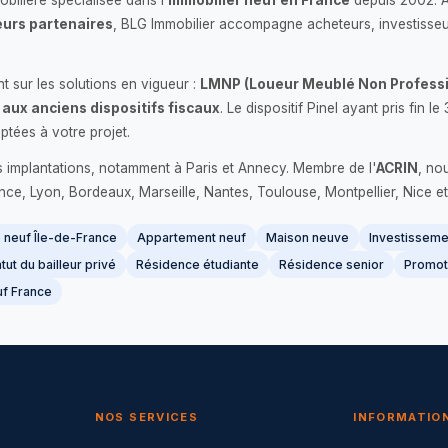
bilière spécialisée dans l'
immobilier neuf en France
depuis 2002. 
urs partenaires
, BLG Immobilier accompagne acheteurs, investisseu
 sur les solutions en vigueur :
LMNP (Loueur Meublé Non Professi
 aux anciens dispositifs fiscaux
. Le dispositif Pinel ayant pris fin
ptées à votre projet.
s implantations, notamment à Paris et Annecy. Membre de l'
ACRIN
, no
France, Lyon, Bordeaux, Marseille, Nantes, Toulouse, Montpellier, Nice et
neuf Île-de-France
Appartement neuf
Maison neuve
Investissemen
tut du bailleur privé
Résidence étudiante
Résidence senior
Promot
f France
NOS SERVICES
INFORMATIO