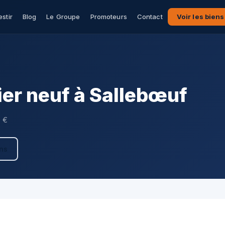
estir
Blog
Le Groupe
Promoteurs
Contact
Voir les biens
er neuf à Sallebœuf
0 €
ens