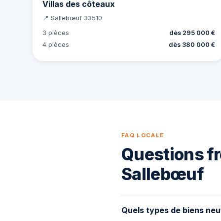
Villas des côteaux
📍 Sallebœuf 33510
3 pièces
dès 295 000 €
4 pièces
dès 380 000 €
FAQ LOCALE
Questions fr
Sallebœuf
Quels types de biens neu