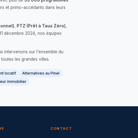
Avec plus de
33 000 programmes
rs et primo-accédants dans leurs
onnel)
,
PTZ (Prêt à Taux Zéro)
,
 le 31 décembre 2024, nos équipes
us intervenons sur l'ensemble du
 toutes les grandes villes.
t locatif
Alternatives au Pinel
eur immobilier
NS
CONTACT