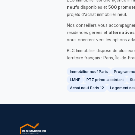
BLG Immobilier est une agence immo
neufs
disponibles et
500 promote
projets d'achat immobilier neuf.
Nos conseillers vous accompagnent
résidences gérées et
alternatives
vous orientent vers les options ada
BLG Immobilier dispose de plusieur
territoire français : Paris, Île-de-
Immobilier neuf Paris
Programme 
LMNP
PTZ primo-accédant
Sta
Achat neuf Paris 12
Logement neu