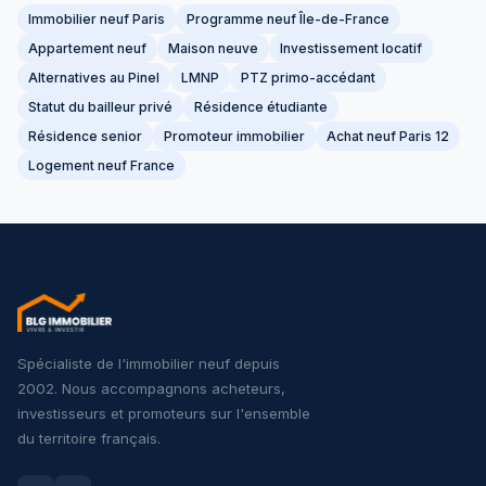
Immobilier neuf Paris
Programme neuf Île-de-France
Appartement neuf
Maison neuve
Investissement locatif
Alternatives au Pinel
LMNP
PTZ primo-accédant
Statut du bailleur privé
Résidence étudiante
Résidence senior
Promoteur immobilier
Achat neuf Paris 12
Logement neuf France
Spécialiste de l'immobilier neuf depuis
2002. Nous accompagnons acheteurs,
investisseurs et promoteurs sur l'ensemble
du territoire français.