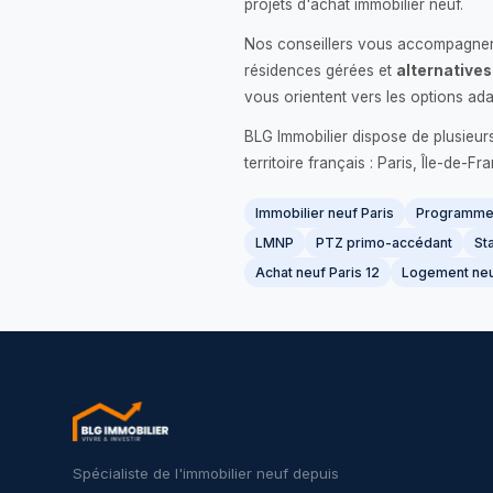
projets d'achat immobilier neuf.
Nos conseillers vous accompagnent
résidences gérées et
alternatives
vous orientent vers les options ada
BLG Immobilier dispose de plusieur
territoire français : Paris, Île-de-
Immobilier neuf Paris
Programme 
LMNP
PTZ primo-accédant
Sta
Achat neuf Paris 12
Logement neu
Spécialiste de l'immobilier neuf depuis