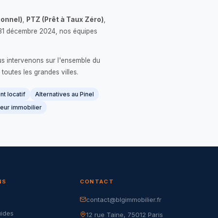
onnel)
,
PTZ (Prêt à Taux Zéro)
,
 le 31 décembre 2024, nos équipes
us intervenons sur l'ensemble du
 toutes les grandes villes.
t locatif
Alternatives au Pinel
eur immobilier
NS
CONTACT
contact@blgimmobilier.fr
G
uides
12 rue Taine, 75012 Paris