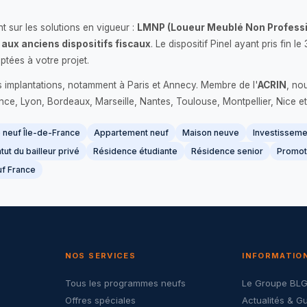
 sur les solutions en vigueur :
LMNP (Loueur Meublé Non Professi
 aux anciens dispositifs fiscaux
. Le dispositif Pinel ayant pris fin
ptées à votre projet.
s implantations, notamment à Paris et Annecy. Membre de l'
ACRIN
, no
France, Lyon, Bordeaux, Marseille, Nantes, Toulouse, Montpellier, Nice et
neuf Île-de-France
Appartement neuf
Maison neuve
Investissemen
tut du bailleur privé
Résidence étudiante
Résidence senior
Promot
f France
NOS SERVICES
INFORMATIO
Tous les programmes neufs
Le Groupe BL
Offres spéciales
Actualités & G