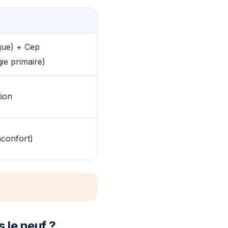
ique) + Cep
ie primaire)
tion
nconfort)
 le neuf ?