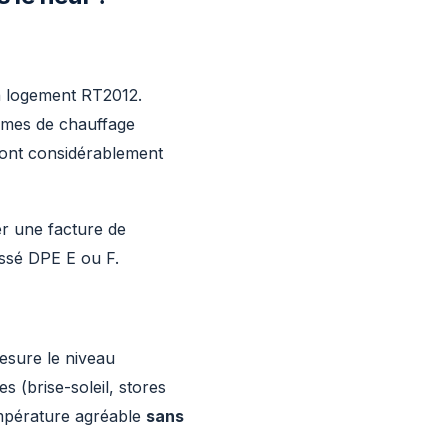
 logement RT2012.
tèmes de chauffage
sont considérablement
r une facture de
ssé DPE E ou F.
sure le niveau
s (brise-soleil, stores
empérature agréable
sans