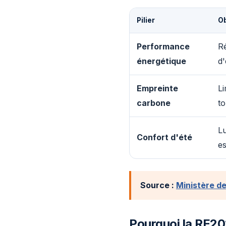
Pilier
Ob
Performance
R
énergétique
d'
Empreinte
Li
carbone
to
Lu
Confort d'été
es
Source :
Ministère d
Pourquoi la RE20