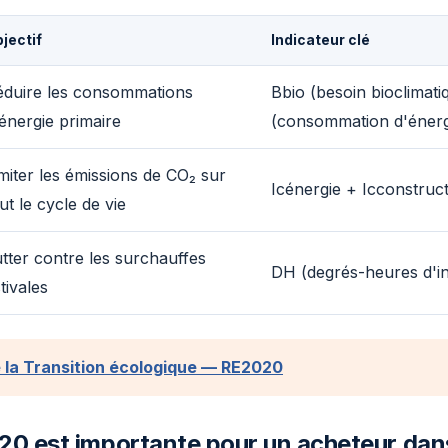
jectif
Indicateur clé
éduire les consommations
Bbio (besoin bioclimat
énergie primaire
(consommation d'énerg
miter les émissions de CO₂ sur
Icénergie + Icconstruc
ut le cycle de vie
tter contre les surchauffes
DH (degrés-heures d'i
tivales
e la Transition écologique — RE2020
20 est importante pour un acheteur dans