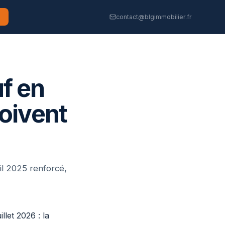
contact@blgimmobilier.fr
f en
doivent
il 2025 renforcé,
llet 2026 : la