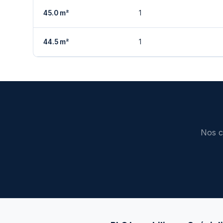
45.0 m²
1
44.5 m²
1
Nos c