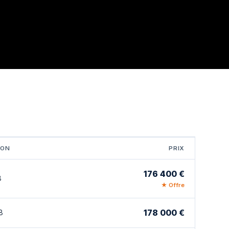
SON
PRIX
176 400 €
8
★ Offre
178 000 €
8