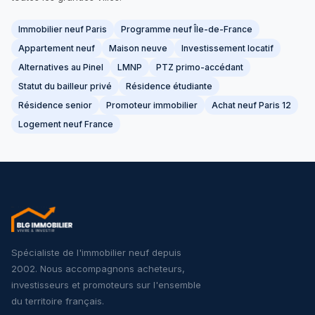
Immobilier neuf Paris
Programme neuf Île-de-France
Appartement neuf
Maison neuve
Investissement locatif
Alternatives au Pinel
LMNP
PTZ primo-accédant
Statut du bailleur privé
Résidence étudiante
Résidence senior
Promoteur immobilier
Achat neuf Paris 12
Logement neuf France
Spécialiste de l'immobilier neuf depuis
2002. Nous accompagnons acheteurs,
investisseurs et promoteurs sur l'ensemble
du territoire français.