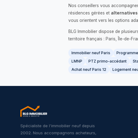
Nos conseillers vous accompagnent
résidences gérées et
alternatives
vous orientent vers les options ada
BLG Immobilier dispose de plusieur
territoire français : Paris, Île-de-
Immobilier neuf Paris
Programme 
LMNP
PTZ primo-accédant
Sta
Achat neuf Paris 12
Logement neu
Spécialiste de l'immobilier neuf depuis
2002. Nous accompagnons acheteurs,