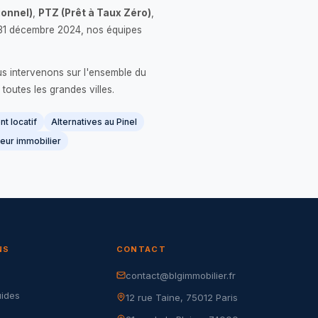
onnel)
,
PTZ (Prêt à Taux Zéro)
,
 le 31 décembre 2024, nos équipes
us intervenons sur l'ensemble du
 toutes les grandes villes.
t locatif
Alternatives au Pinel
eur immobilier
NS
CONTACT
contact@blgimmobilier.fr
G
uides
12 rue Taine, 75012 Paris