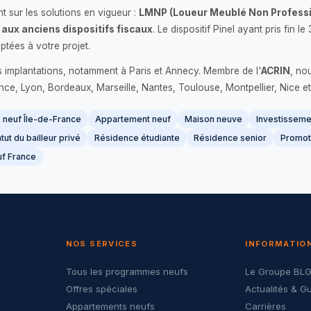
 sur les solutions en vigueur :
LMNP (Loueur Meublé Non Professi
 aux anciens dispositifs fiscaux
. Le dispositif Pinel ayant pris fin
ptées à votre projet.
s implantations, notamment à Paris et Annecy. Membre de l'
ACRIN
, no
France, Lyon, Bordeaux, Marseille, Nantes, Toulouse, Montpellier, Nice et
neuf Île-de-France
Appartement neuf
Maison neuve
Investissemen
tut du bailleur privé
Résidence étudiante
Résidence senior
Promot
f France
NOS SERVICES
INFORMATIO
Tous les programmes neufs
Le Groupe BL
Offres spéciales
Actualités & G
Appartements neufs
Carrières