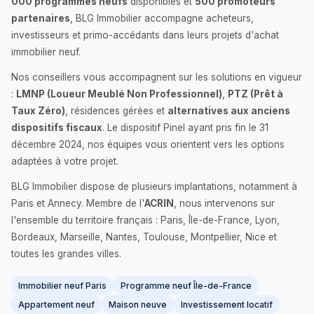
000 programmes neufs
disponibles et
500 promoteurs
partenaires
, BLG Immobilier accompagne acheteurs,
investisseurs et primo-accédants dans leurs projets d'achat
immobilier neuf.
Nos conseillers vous accompagnent sur les solutions en vigueur
:
LMNP (Loueur Meublé Non Professionnel)
,
PTZ (Prêt à
Taux Zéro)
, résidences gérées et
alternatives aux anciens
dispositifs fiscaux
. Le dispositif Pinel ayant pris fin le 31
décembre 2024, nos équipes vous orientent vers les options
adaptées à votre projet.
BLG Immobilier dispose de plusieurs implantations, notamment à
Paris et Annecy. Membre de l'
ACRIN
, nous intervenons sur
l'ensemble du territoire français : Paris, Île-de-France, Lyon,
Bordeaux, Marseille, Nantes, Toulouse, Montpellier, Nice et
toutes les grandes villes.
Immobilier neuf Paris
Programme neuf Île-de-France
Appartement neuf
Maison neuve
Investissement locatif