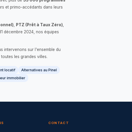
Avec plus de
33 000 programmes
rs et primo-accédants dans leurs
onnel)
,
PTZ (Prêt à Taux Zéro)
,
 le 31 décembre 2024, nos équipes
us intervenons sur l'ensemble du
 toutes les grandes villes.
t locatif
Alternatives au Pinel
eur immobilier
NS
CONTACT