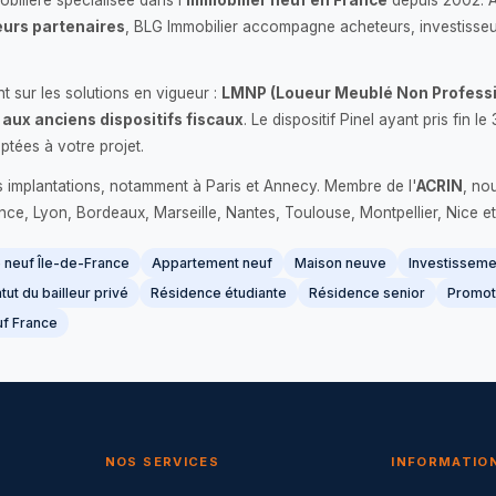
bilière spécialisée dans l'
immobilier neuf en France
depuis 2002. 
urs partenaires
, BLG Immobilier accompagne acheteurs, investisseu
 sur les solutions en vigueur :
LMNP (Loueur Meublé Non Professi
 aux anciens dispositifs fiscaux
. Le dispositif Pinel ayant pris fin
ptées à votre projet.
s implantations, notamment à Paris et Annecy. Membre de l'
ACRIN
, no
France, Lyon, Bordeaux, Marseille, Nantes, Toulouse, Montpellier, Nice et
neuf Île-de-France
Appartement neuf
Maison neuve
Investissemen
tut du bailleur privé
Résidence étudiante
Résidence senior
Promot
f France
NOS SERVICES
INFORMATIO