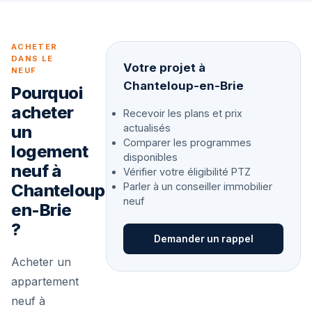
ACHETER
DANS LE
Votre projet à
NEUF
Chanteloup-en-Brie
Pourquoi
acheter
Recevoir les plans et prix
un
actualisés
Comparer les programmes
logement
disponibles
neuf à
Vérifier votre éligibilité PTZ
Chanteloup-
Parler à un conseiller immobilier
neuf
en-Brie
?
Demander un rappel
Acheter un
appartement
neuf à