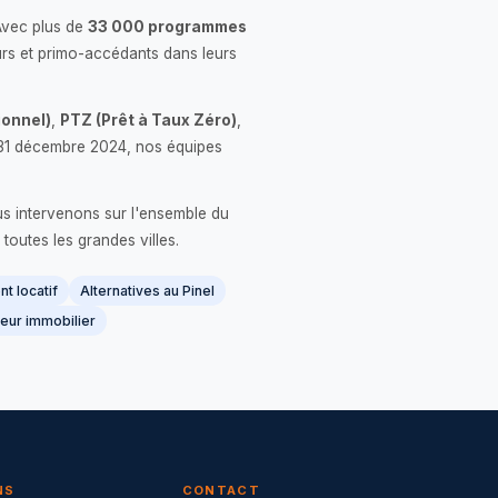
Avec plus de
33 000 programmes
rs et primo-accédants dans leurs
onnel)
,
PTZ (Prêt à Taux Zéro)
,
 le 31 décembre 2024, nos équipes
us intervenons sur l'ensemble du
 toutes les grandes villes.
t locatif
Alternatives au Pinel
eur immobilier
NS
CONTACT