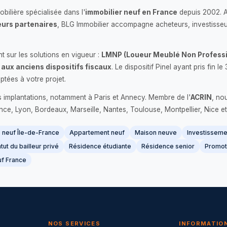
bilière spécialisée dans l'
immobilier neuf en France
depuis 2002. 
urs partenaires
, BLG Immobilier accompagne acheteurs, investisseu
 sur les solutions en vigueur :
LMNP (Loueur Meublé Non Professi
 aux anciens dispositifs fiscaux
. Le dispositif Pinel ayant pris fin
ptées à votre projet.
s implantations, notamment à Paris et Annecy. Membre de l'
ACRIN
, no
France, Lyon, Bordeaux, Marseille, Nantes, Toulouse, Montpellier, Nice et
neuf Île-de-France
Appartement neuf
Maison neuve
Investissemen
tut du bailleur privé
Résidence étudiante
Résidence senior
Promot
f France
NOS SERVICES
INFORMATIO