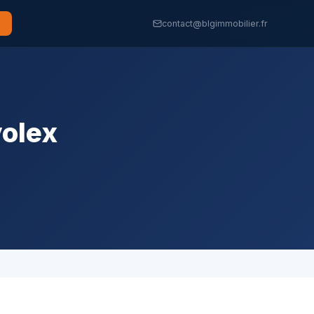
contact@blgimmobilier.fr
volex