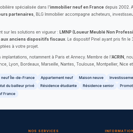
bilière spécialisée dans l'
immobilier neuf en France
depuis 2002. 
urs partenaires
, BLG Immobilier accompagne acheteurs, investisseu
 sur les solutions en vigueur :
LMNP (Loueur Meublé Non Professi
 aux anciens dispositifs fiscaux
. Le dispositif Pinel ayant pris fin
ptées à votre projet.
s implantations, notamment à Paris et Annecy. Membre de l'
ACRIN
, no
France, Lyon, Bordeaux, Marseille, Nantes, Toulouse, Montpellier, Nice et
neuf Île-de-France
Appartement neuf
Maison neuve
Investissemen
tut du bailleur privé
Résidence étudiante
Résidence senior
Promot
f France
NOS SERVICES
INFORMATIO