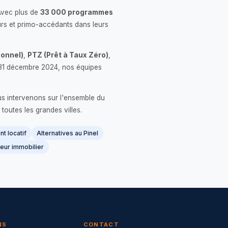
Avec plus de
33 000 programmes
rs et primo-accédants dans leurs
onnel)
,
PTZ (Prêt à Taux Zéro)
,
 le 31 décembre 2024, nos équipes
us intervenons sur l'ensemble du
 toutes les grandes villes.
t locatif
Alternatives au Pinel
eur immobilier
NS
CONTACT