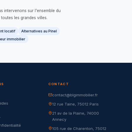
us intervenons sur l'ensemble du
 toutes les grandes villes.
t locatif
Alternatives au Pinel
eur immobilier
NS
CONTACT
contact@blgimmobilier.fr
G
uides
12 rue Taine, 75012 Paris
21 av de la Plaine, 74000
r
Annecy
nfidentialité
105 rue de Charenton, 75012