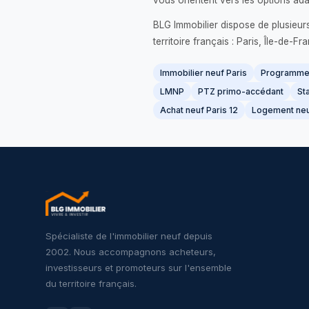
vous orientent vers les options ada
BLG Immobilier dispose de plusieur
territoire français : Paris, Île-de-
Immobilier neuf Paris
Programme 
LMNP
PTZ primo-accédant
Sta
Achat neuf Paris 12
Logement neu
Spécialiste de l'immobilier neuf depuis
2002. Nous accompagnons acheteurs,
investisseurs et promoteurs sur l'ensemble
du territoire français.