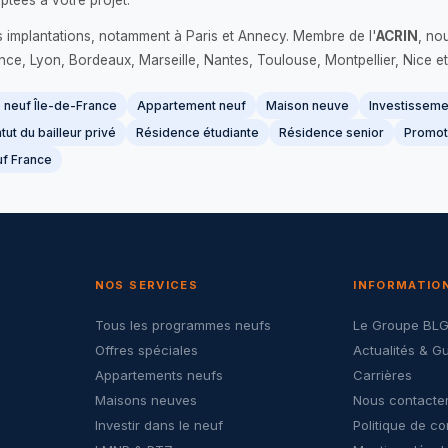
ptées à votre projet.
s implantations, notamment à Paris et Annecy. Membre de l'
ACRIN
, no
France, Lyon, Bordeaux, Marseille, Nantes, Toulouse, Montpellier, Nice et
neuf Île-de-France
Appartement neuf
Maison neuve
Investissemen
tut du bailleur privé
Résidence étudiante
Résidence senior
Promot
f France
NOS SERVICES
INFORMATIO
Tous les programmes neufs
Le Groupe BL
Offres spéciales
Actualités & G
Appartements neufs
Carrières
Maisons neuves
Nous contacte
Investir dans le neuf
Politique de co