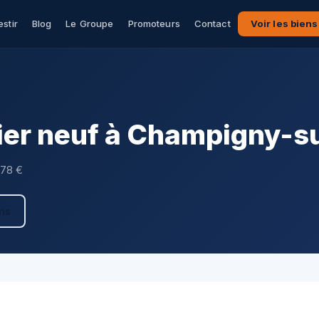
estir
Blog
Le Groupe
Promoteurs
Contact
Voir les biens
er neuf à Champigny-s
278 €
ens