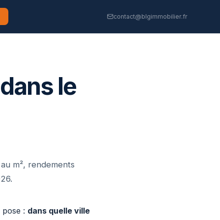
contact@blgimmobilier.fr
 dans le
ix au m², rendements
26.
e pose :
dans quelle ville