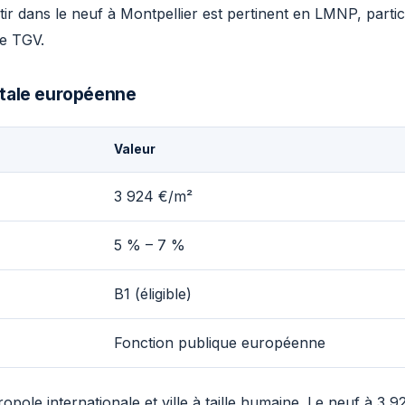
tir dans le neuf à Montpellier est pertinent en LMNP, parti
re TGV.
itale européenne
Valeur
3 924 €/m²
5 % – 7 %
B1 (éligible)
Fonction publique européenne
ole internationale et ville à taille humaine. Le neuf à 3 9