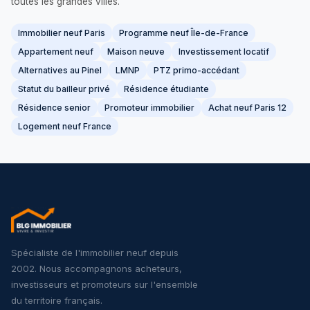
toutes les grandes villes.
Immobilier neuf Paris
Programme neuf Île-de-France
Appartement neuf
Maison neuve
Investissement locatif
Alternatives au Pinel
LMNP
PTZ primo-accédant
Statut du bailleur privé
Résidence étudiante
Résidence senior
Promoteur immobilier
Achat neuf Paris 12
Logement neuf France
Spécialiste de l'immobilier neuf depuis
2002. Nous accompagnons acheteurs,
investisseurs et promoteurs sur l'ensemble
du territoire français.