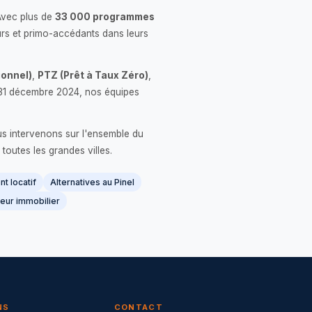
Avec plus de
33 000 programmes
rs et primo-accédants dans leurs
onnel)
,
PTZ (Prêt à Taux Zéro)
,
 le 31 décembre 2024, nos équipes
us intervenons sur l'ensemble du
 toutes les grandes villes.
t locatif
Alternatives au Pinel
eur immobilier
NS
CONTACT