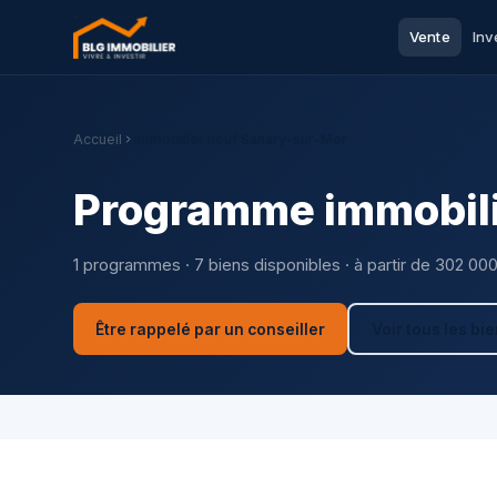
Vente
Inv
Accueil
Immobilier neuf Sanary-sur-Mer
Programme immobili
1 programmes · 7 biens disponibles · à partir de 302 00
Être rappelé par un conseiller
Voir tous les bi