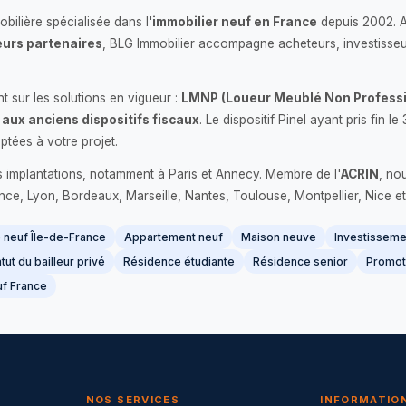
bilière spécialisée dans l'
immobilier neuf en France
depuis 2002. 
urs partenaires
, BLG Immobilier accompagne acheteurs, investisseu
 sur les solutions en vigueur :
LMNP (Loueur Meublé Non Professi
 aux anciens dispositifs fiscaux
. Le dispositif Pinel ayant pris fin
ptées à votre projet.
s implantations, notamment à Paris et Annecy. Membre de l'
ACRIN
, no
France, Lyon, Bordeaux, Marseille, Nantes, Toulouse, Montpellier, Nice et
neuf Île-de-France
Appartement neuf
Maison neuve
Investissemen
tut du bailleur privé
Résidence étudiante
Résidence senior
Promot
f France
NOS SERVICES
INFORMATIO