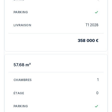
T1 2028
358 000 €
57.68 m²
1
0