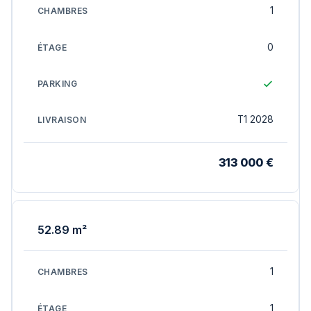
1
0
T1 2028
313 000 €
52.89 m²
1
1