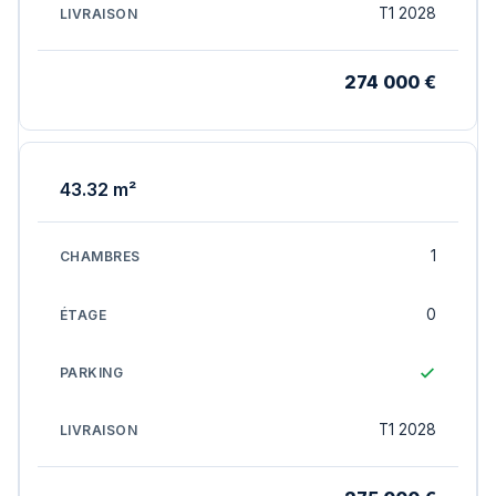
T1 2028
274 000 €
43.32 m²
1
0
T1 2028