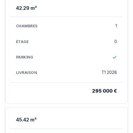
42.29 m²
1
0
T1 2028
295 000 €
45.42 m²