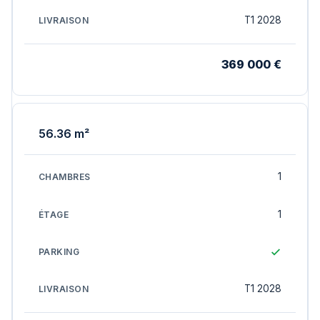
T1 2028
369 000 €
56.36 m²
1
1
T1 2028