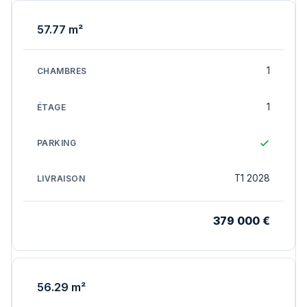
57.77 m²
1
1
T1 2028
379 000 €
56.29 m²