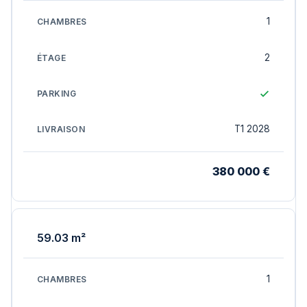
1
2
T1 2028
380 000 €
59.03 m²
1