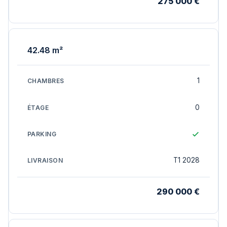
275 000 €
42.48 m²
1
0
T1 2028
290 000 €