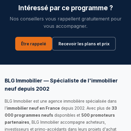
Intéressé par ce programme ?
Nos conseillers vous rappellent gratuitement pour
vous accompagner.
Être rappelé
Recevoir les plans et prix
BLG Immobilier — Spécialiste de l'immobilier
neuf depuis 2002
BLG Immobilier est une agence immobilière spécialisée dans
l'
immobilier neuf en France
depuis 2002. Avec plus de
33
000 programmes neufs
disponibles et
500 promoteurs
partenaires
, BLG Immobilier accompagne acheteurs,
investisseurs et primo-accédants dans leurs projets d'achat