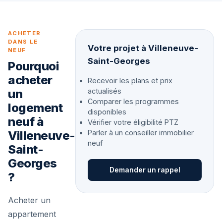
ACHETER
DANS LE
Votre projet à Villeneuve-
NEUF
Saint-Georges
Pourquoi
acheter
Recevoir les plans et prix
un
actualisés
Comparer les programmes
logement
disponibles
neuf à
Vérifier votre éligibilité PTZ
Villeneuve-
Parler à un conseiller immobilier
neuf
Saint-
Georges
Demander un rappel
?
Acheter un
appartement