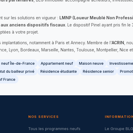
urs partenaires
, BLG Immobilier accompagne acheteurs, investisseu
 sur les solutions en vigueur :
LMNP (Loueur Meublé Non Professi
 aux anciens dispositifs fiscaux
. Le dispositif Pinel ayant pris fin
ptées à votre projet.
s implantations, notamment à Paris et Annecy. Membre de l'
ACRIN
, no
France, Lyon, Bordeaux, Marseille, Nantes, Toulouse, Montpellier, Nice et
neuf Île-de-France
Appartement neuf
Maison neuve
Investissemen
tut du bailleur privé
Résidence étudiante
Résidence senior
Promot
f France
NOS SERVICES
INFORMATIO
Tous les programmes neufs
Le Groupe BL