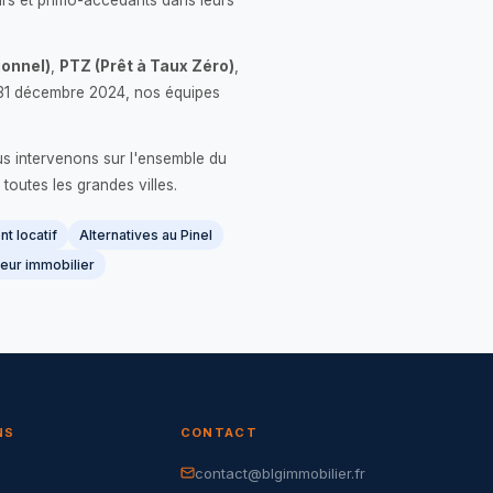
rs et primo-accédants dans leurs
onnel)
,
PTZ (Prêt à Taux Zéro)
,
 le 31 décembre 2024, nos équipes
us intervenons sur l'ensemble du
 toutes les grandes villes.
t locatif
Alternatives au Pinel
eur immobilier
NS
CONTACT
contact@blgimmobilier.fr
G