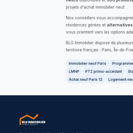
neufs
disponibles et
500 promote
projets d'achat immobilier neuf.
Nos conseillers vous accompagnent
résidences gérées et
alternatives
vous orientent vers les options ada
BLG Immobilier dispose de plusieur
territoire français : Paris, Île-de-
Immobilier neuf Paris
Programme 
LMNP
PTZ primo-accédant
Sta
Achat neuf Paris 12
Logement neu