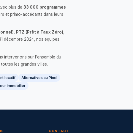
Avec plus de
33 000 programmes
rs et primo-accédants dans leurs
onnel)
,
PTZ (Prêt à Taux Zéro)
,
 le 31 décembre 2024, nos équipes
us intervenons sur l'ensemble du
 toutes les grandes villes.
t locatif
Alternatives au Pinel
eur immobilier
NS
CONTACT