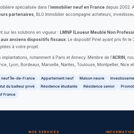
bilière spécialisée dans l'
immobilier neuf en France
depuis 2002. 
urs partenaires
, BLG Immobilier accompagne acheteurs, investisseu
 sur les solutions en vigueur :
LMNP (Loueur Meublé Non Professi
 aux anciens dispositifs fiscaux
. Le dispositif Pinel ayant pris fin
ptées à votre projet.
s implantations, notamment à Paris et Annecy. Membre de l'
ACRIN
, no
France, Lyon, Bordeaux, Marseille, Nantes, Toulouse, Montpellier, Nice et
neuf Île-de-France
Appartement neuf
Maison neuve
Investissemen
tut du bailleur privé
Résidence étudiante
Résidence senior
Promot
f France
NOS SERVICES
INFORMATIO