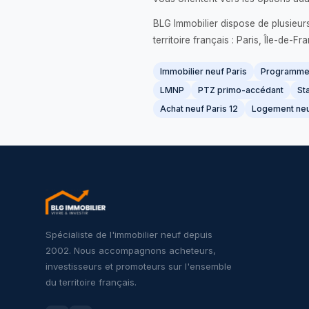
BLG Immobilier dispose de plusieur
territoire français : Paris, Île-de-
Immobilier neuf Paris
Programme 
LMNP
PTZ primo-accédant
Sta
Achat neuf Paris 12
Logement neu
Spécialiste de l'immobilier neuf depuis
2002. Nous accompagnons acheteurs,
investisseurs et promoteurs sur l'ensemble
du territoire français.