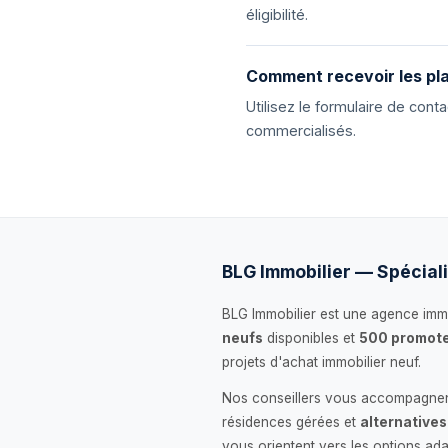
éligibilité.
Comment recevoir les pla
Utilisez le formulaire de con
commercialisés.
BLG Immobilier — Spéciali
BLG Immobilier est une agence immo
neufs
disponibles et
500 promote
projets d'achat immobilier neuf.
Nos conseillers vous accompagnent
résidences gérées et
alternatives
vous orientent vers les options ada