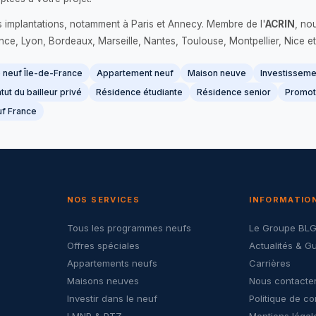
s implantations, notamment à Paris et Annecy. Membre de l'
ACRIN
, no
France, Lyon, Bordeaux, Marseille, Nantes, Toulouse, Montpellier, Nice et
neuf Île-de-France
Appartement neuf
Maison neuve
Investissemen
tut du bailleur privé
Résidence étudiante
Résidence senior
Promot
f France
NOS SERVICES
INFORMATIO
Tous les programmes neufs
Le Groupe BL
Offres spéciales
Actualités & G
Appartements neufs
Carrières
Maisons neuves
Nous contacte
Investir dans le neuf
Politique de co