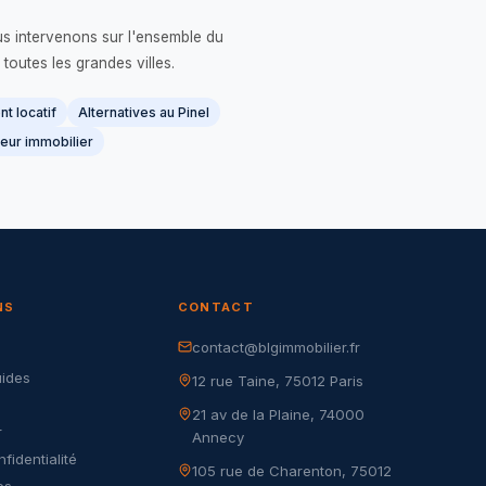
us intervenons sur l'ensemble du
 toutes les grandes villes.
t locatif
Alternatives au Pinel
eur immobilier
NS
CONTACT
contact@blgimmobilier.fr
G
uides
12 rue Taine, 75012 Paris
21 av de la Plaine, 74000
r
Annecy
nfidentialité
105 rue de Charenton, 75012