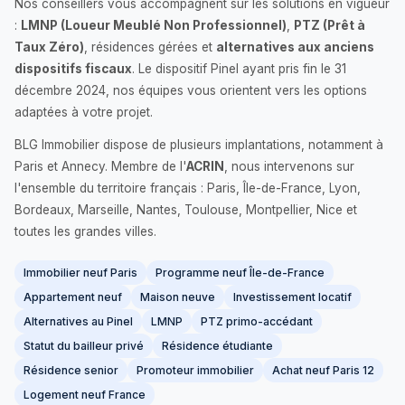
Nos conseillers vous accompagnent sur les solutions en vigueur
:
LMNP (Loueur Meublé Non Professionnel)
,
PTZ (Prêt à
Taux Zéro)
, résidences gérées et
alternatives aux anciens
dispositifs fiscaux
. Le dispositif Pinel ayant pris fin le 31
décembre 2024, nos équipes vous orientent vers les options
adaptées à votre projet.
BLG Immobilier dispose de plusieurs implantations, notamment à
Paris et Annecy. Membre de l'
ACRIN
, nous intervenons sur
l'ensemble du territoire français : Paris, Île-de-France, Lyon,
Bordeaux, Marseille, Nantes, Toulouse, Montpellier, Nice et
toutes les grandes villes.
Immobilier neuf Paris
Programme neuf Île-de-France
Appartement neuf
Maison neuve
Investissement locatif
Alternatives au Pinel
LMNP
PTZ primo-accédant
Statut du bailleur privé
Résidence étudiante
Résidence senior
Promoteur immobilier
Achat neuf Paris 12
Logement neuf France