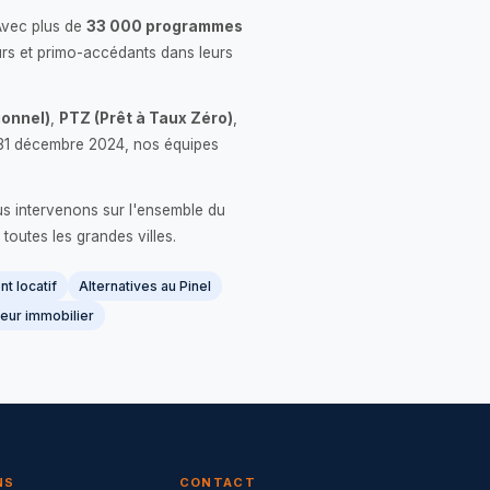
Avec plus de
33 000 programmes
rs et primo-accédants dans leurs
onnel)
,
PTZ (Prêt à Taux Zéro)
,
 le 31 décembre 2024, nos équipes
us intervenons sur l'ensemble du
 toutes les grandes villes.
t locatif
Alternatives au Pinel
eur immobilier
NS
CONTACT