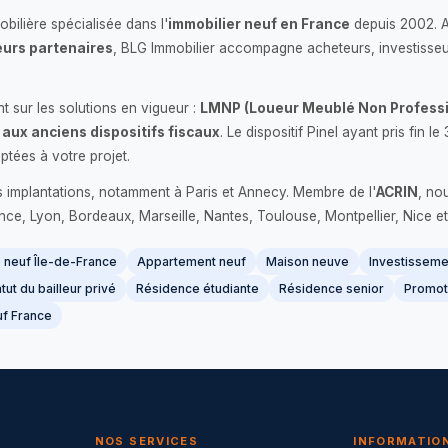
bilière spécialisée dans l'
immobilier neuf en France
depuis 2002. 
urs partenaires
, BLG Immobilier accompagne acheteurs, investisseu
 sur les solutions en vigueur :
LMNP (Loueur Meublé Non Professi
 aux anciens dispositifs fiscaux
. Le dispositif Pinel ayant pris fin
ptées à votre projet.
s implantations, notamment à Paris et Annecy. Membre de l'
ACRIN
, no
France, Lyon, Bordeaux, Marseille, Nantes, Toulouse, Montpellier, Nice et
neuf Île-de-France
Appartement neuf
Maison neuve
Investissemen
tut du bailleur privé
Résidence étudiante
Résidence senior
Promot
f France
NOS SERVICES
INFORMATIO