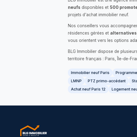
BLG Immobilier est une agence immo
neufs
disponibles et
500 promote
projets d'achat immobilier neuf.
Nos conseillers vous accompagnent
résidences gérées et
alternatives
vous orientent vers les options ada
BLG Immobilier dispose de plusieur
territoire français : Paris, Île-de-
Immobilier neuf Paris
Programme 
LMNP
PTZ primo-accédant
Sta
Achat neuf Paris 12
Logement neu