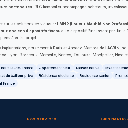
bilière spécialisée dans l'
immobilier neuf en France
depuis 2002. 
urs partenaires
, BLG Immobilier accompagne acheteurs, investisseu
 sur les solutions en vigueur :
LMNP (Loueur Meublé Non Professi
 aux anciens dispositifs fiscaux
. Le dispositif Pinel ayant pris fin
ptées à votre projet.
s implantations, notamment à Paris et Annecy. Membre de l'
ACRIN
, no
France, Lyon, Bordeaux, Marseille, Nantes, Toulouse, Montpellier, Nice et
neuf Île-de-France
Appartement neuf
Maison neuve
Investissemen
tut du bailleur privé
Résidence étudiante
Résidence senior
Promot
f France
NOS SERVICES
INFORMATIO