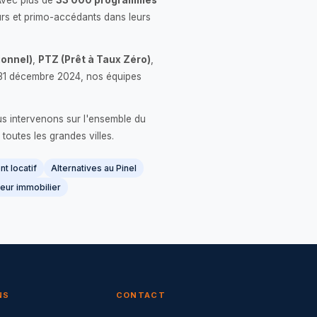
Avec plus de
33 000 programmes
rs et primo-accédants dans leurs
onnel)
,
PTZ (Prêt à Taux Zéro)
,
 le 31 décembre 2024, nos équipes
us intervenons sur l'ensemble du
 toutes les grandes villes.
t locatif
Alternatives au Pinel
eur immobilier
NS
CONTACT