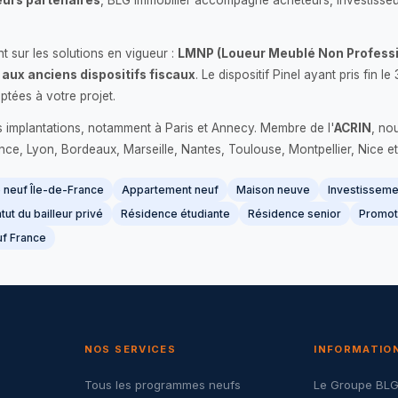
urs partenaires
, BLG Immobilier accompagne acheteurs, investisseu
 sur les solutions en vigueur :
LMNP (Loueur Meublé Non Professi
 aux anciens dispositifs fiscaux
. Le dispositif Pinel ayant pris fin
ptées à votre projet.
s implantations, notamment à Paris et Annecy. Membre de l'
ACRIN
, no
France, Lyon, Bordeaux, Marseille, Nantes, Toulouse, Montpellier, Nice et
neuf Île-de-France
Appartement neuf
Maison neuve
Investissemen
tut du bailleur privé
Résidence étudiante
Résidence senior
Promot
f France
NOS SERVICES
INFORMATIO
Tous les programmes neufs
Le Groupe BL