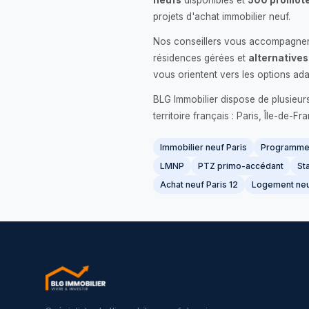
neufs
disponibles et
500 promote
projets d'achat immobilier neuf.
Nos conseillers vous accompagnent
résidences gérées et
alternatives
vous orientent vers les options ada
BLG Immobilier dispose de plusieur
territoire français : Paris, Île-de-
Immobilier neuf Paris
Programme 
LMNP
PTZ primo-accédant
Sta
Achat neuf Paris 12
Logement neu