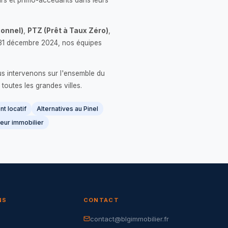
rs et primo-accédants dans leurs
onnel)
,
PTZ (Prêt à Taux Zéro)
,
 le 31 décembre 2024, nos équipes
us intervenons sur l'ensemble du
 toutes les grandes villes.
t locatif
Alternatives au Pinel
eur immobilier
NS
CONTACT
contact@blgimmobilier.fr
G