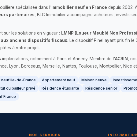
bilière spécialisée dans l'
immobilier neuf en France
depuis 2002. 
urs partenaires
, BLG Immobilier accompagne acheteurs, investisseu
 sur les solutions en vigueur :
LMNP (Loueur Meublé Non Professi
 aux anciens dispositifs fiscaux
. Le dispositif Pinel ayant pris fin
ptées à votre projet.
s implantations, notamment à Paris et Annecy. Membre de l'
ACRIN
, no
France, Lyon, Bordeaux, Marseille, Nantes, Toulouse, Montpellier, Nice et
neuf Île-de-France
Appartement neuf
Maison neuve
Investissemen
tut du bailleur privé
Résidence étudiante
Résidence senior
Promot
f France
NOS SERVICES
INFORMATIO