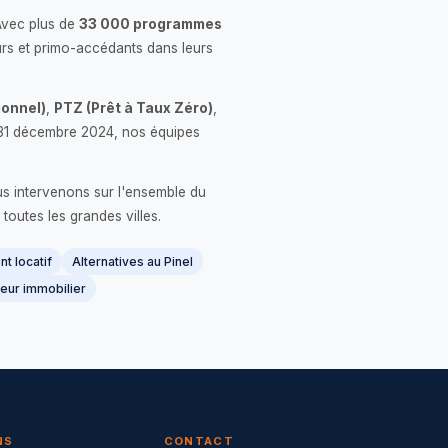
Avec plus de
33 000 programmes
rs et primo-accédants dans leurs
onnel)
,
PTZ (Prêt à Taux Zéro)
,
 le 31 décembre 2024, nos équipes
us intervenons sur l'ensemble du
 toutes les grandes villes.
t locatif
Alternatives au Pinel
eur immobilier
NS
CONTACT