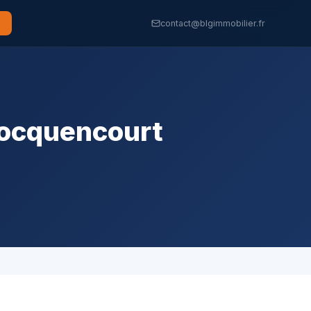
contact@blgimmobilier.fr
Rocquencourt