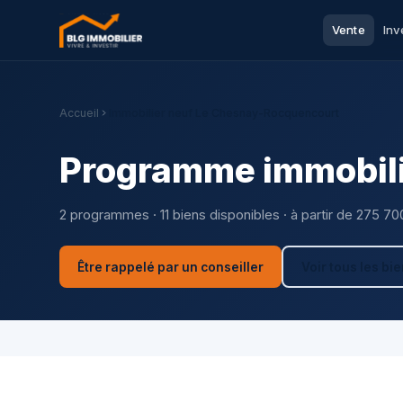
Vente
Inv
Accueil
Immobilier neuf Le Chesnay-Rocquencourt
Programme immobili
2 programmes · 11 biens disponibles · à partir de 275 70
Être rappelé par un conseiller
Voir tous les bi