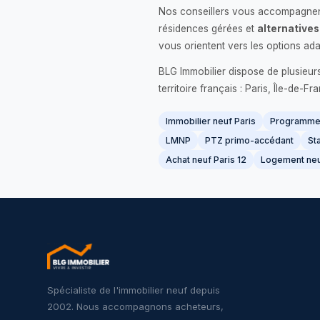
Nos conseillers vous accompagnent
résidences gérées et
alternatives
vous orientent vers les options ada
BLG Immobilier dispose de plusieur
territoire français : Paris, Île-de-
Immobilier neuf Paris
Programme 
LMNP
PTZ primo-accédant
Sta
Achat neuf Paris 12
Logement neu
Spécialiste de l'immobilier neuf depuis
2002. Nous accompagnons acheteurs,