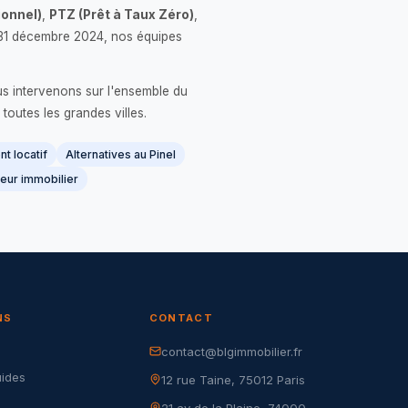
onnel)
,
PTZ (Prêt à Taux Zéro)
,
 le 31 décembre 2024, nos équipes
us intervenons sur l'ensemble du
 toutes les grandes villes.
t locatif
Alternatives au Pinel
eur immobilier
NS
CONTACT
contact@blgimmobilier.fr
G
uides
12 rue Taine, 75012 Paris