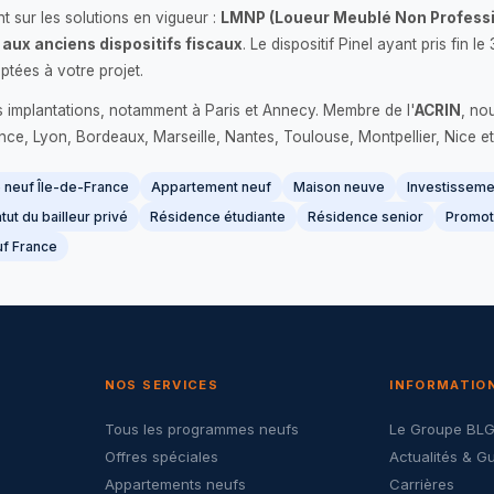
 sur les solutions en vigueur :
LMNP (Loueur Meublé Non Professi
 aux anciens dispositifs fiscaux
. Le dispositif Pinel ayant pris fin
ptées à votre projet.
s implantations, notamment à Paris et Annecy. Membre de l'
ACRIN
, no
France, Lyon, Bordeaux, Marseille, Nantes, Toulouse, Montpellier, Nice et
neuf Île-de-France
Appartement neuf
Maison neuve
Investissemen
tut du bailleur privé
Résidence étudiante
Résidence senior
Promot
f France
NOS SERVICES
INFORMATIO
Tous les programmes neufs
Le Groupe BL
Offres spéciales
Actualités & G
Appartements neufs
Carrières