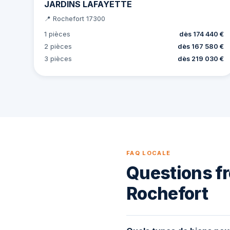
JARDINS LAFAYETTE
📍 Rochefort 17300
1 pièces
dès 174 440 €
2 pièces
dès 167 580 €
3 pièces
dès 219 030 €
FAQ LOCALE
Questions fr
Rochefort