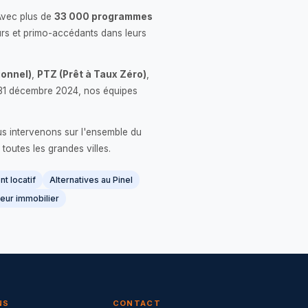
Avec plus de
33 000 programmes
rs et primo-accédants dans leurs
onnel)
,
PTZ (Prêt à Taux Zéro)
,
 le 31 décembre 2024, nos équipes
us intervenons sur l'ensemble du
 toutes les grandes villes.
t locatif
Alternatives au Pinel
eur immobilier
NS
CONTACT