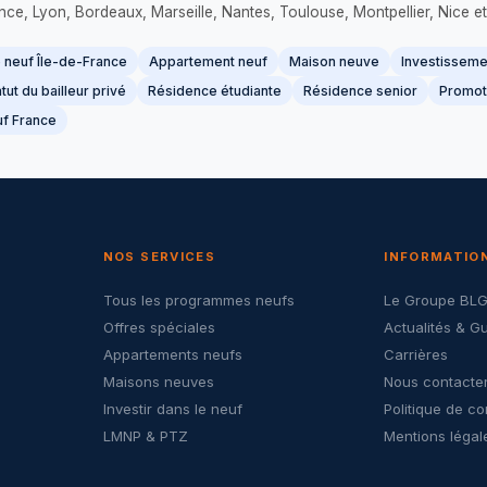
France, Lyon, Bordeaux, Marseille, Nantes, Toulouse, Montpellier, Nice et
neuf Île-de-France
Appartement neuf
Maison neuve
Investissemen
tut du bailleur privé
Résidence étudiante
Résidence senior
Promot
f France
NOS SERVICES
INFORMATIO
Tous les programmes neufs
Le Groupe BL
Offres spéciales
Actualités & G
Appartements neufs
Carrières
Maisons neuves
Nous contacte
Investir dans le neuf
Politique de co
LMNP & PTZ
Mentions légal