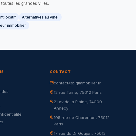
 toutes les grandes villes.
t locatif
Alternatives au Pinel
eur immobilier
NS
CONTACT
contact@blgimmobilier.fr
G
uides
12 rue Taine, 75012 Paris
21 av de la Plaine, 74000
r
Annecy
nfidentialité
105 rue de Charenton, 75012
es
Paris
17 rue du Dr Goujon, 75012