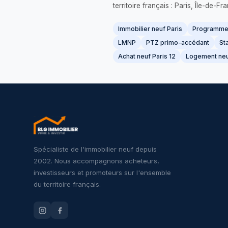
territoire français : Paris, Île-de-
Immobilier neuf Paris
Programme 
LMNP
PTZ primo-accédant
Sta
Achat neuf Paris 12
Logement neu
Spécialiste de l'immobilier neuf depuis
2002. Nous accompagnons acheteurs,
investisseurs et promoteurs sur l'ensemble
du territoire français.