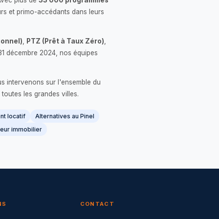
Avec plus de
33 000 programmes
rs et primo-accédants dans leurs
onnel)
,
PTZ (Prêt à Taux Zéro)
,
 le 31 décembre 2024, nos équipes
us intervenons sur l'ensemble du
 toutes les grandes villes.
t locatif
Alternatives au Pinel
eur immobilier
NS
CONTACT