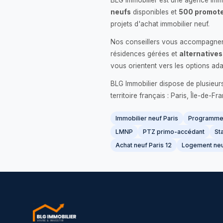
BLG Immobilier est une agence immo
neufs
disponibles et
500 promote
projets d'achat immobilier neuf.
Nos conseillers vous accompagnent
résidences gérées et
alternatives
vous orientent vers les options ada
BLG Immobilier dispose de plusieur
territoire français : Paris, Île-de-
Immobilier neuf Paris
Programme 
LMNP
PTZ primo-accédant
Sta
Achat neuf Paris 12
Logement neu