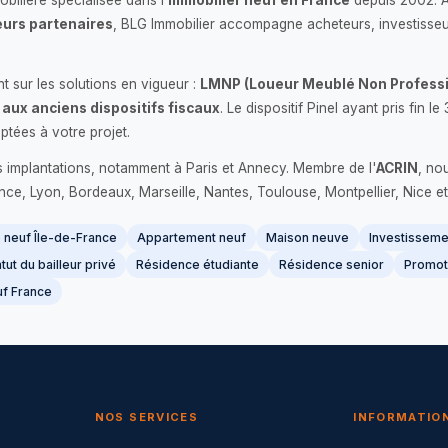
bilière spécialisée dans l'
immobilier neuf en France
depuis 2002. 
urs partenaires
, BLG Immobilier accompagne acheteurs, investisseu
 sur les solutions en vigueur :
LMNP (Loueur Meublé Non Professi
 aux anciens dispositifs fiscaux
. Le dispositif Pinel ayant pris fin
ptées à votre projet.
s implantations, notamment à Paris et Annecy. Membre de l'
ACRIN
, no
France, Lyon, Bordeaux, Marseille, Nantes, Toulouse, Montpellier, Nice et
neuf Île-de-France
Appartement neuf
Maison neuve
Investissemen
tut du bailleur privé
Résidence étudiante
Résidence senior
Promot
f France
NOS SERVICES
INFORMATIO