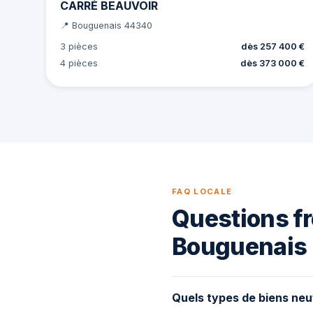
CARRÉ BEAUVOIR
📍 Bouguenais 44340
3 pièces
dès 257 400 €
4 pièces
dès 373 000 €
FAQ LOCALE
Questions fr
Bouguenais
Quels types de biens neu