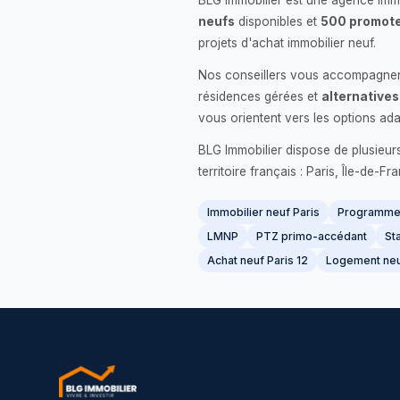
BLG Immobilier est une agence immo
neufs
disponibles et
500 promote
projets d'achat immobilier neuf.
Nos conseillers vous accompagnent
résidences gérées et
alternatives
vous orientent vers les options ada
BLG Immobilier dispose de plusieur
territoire français : Paris, Île-de-
Immobilier neuf Paris
Programme 
LMNP
PTZ primo-accédant
Sta
Achat neuf Paris 12
Logement neu