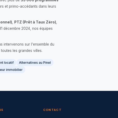
Avec plus de
33 000 programmes
rs et primo-accédants dans leurs
onnel)
,
PTZ (Prêt à Taux Zéro)
,
 le 31 décembre 2024, nos équipes
us intervenons sur l'ensemble du
 toutes les grandes villes.
t locatif
Alternatives au Pinel
eur immobilier
NS
CONTACT