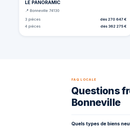
LE PANORAMIC
📍 Bonneville 74130
3 pièces
dès 270 647 €
4 pièces
dès 362 275 €
FAQ LOCALE
Questions fr
Bonneville
Quels types de biens neu