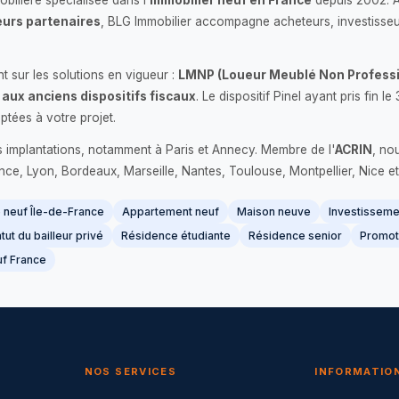
bilière spécialisée dans l'
immobilier neuf en France
depuis 2002. 
urs partenaires
, BLG Immobilier accompagne acheteurs, investisseu
 sur les solutions en vigueur :
LMNP (Loueur Meublé Non Professi
 aux anciens dispositifs fiscaux
. Le dispositif Pinel ayant pris fin
ptées à votre projet.
s implantations, notamment à Paris et Annecy. Membre de l'
ACRIN
, no
France, Lyon, Bordeaux, Marseille, Nantes, Toulouse, Montpellier, Nice et
neuf Île-de-France
Appartement neuf
Maison neuve
Investissemen
tut du bailleur privé
Résidence étudiante
Résidence senior
Promot
f France
NOS SERVICES
INFORMATIO