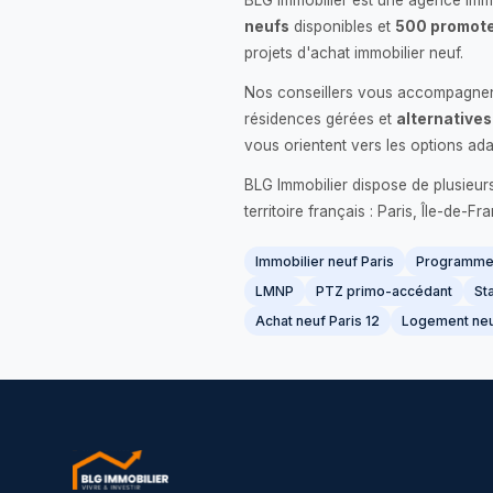
BLG Immobilier est une agence immo
neufs
disponibles et
500 promote
projets d'achat immobilier neuf.
Nos conseillers vous accompagnent
résidences gérées et
alternatives
vous orientent vers les options ada
BLG Immobilier dispose de plusieur
territoire français : Paris, Île-de-
Immobilier neuf Paris
Programme 
LMNP
PTZ primo-accédant
Sta
Achat neuf Paris 12
Logement neu