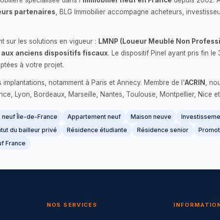
bilière spécialisée dans l'
immobilier neuf en France
depuis 2002. 
urs partenaires
, BLG Immobilier accompagne acheteurs, investisseu
 sur les solutions en vigueur :
LMNP (Loueur Meublé Non Professi
 aux anciens dispositifs fiscaux
. Le dispositif Pinel ayant pris fin
ptées à votre projet.
s implantations, notamment à Paris et Annecy. Membre de l'
ACRIN
, no
France, Lyon, Bordeaux, Marseille, Nantes, Toulouse, Montpellier, Nice et
neuf Île-de-France
Appartement neuf
Maison neuve
Investissemen
tut du bailleur privé
Résidence étudiante
Résidence senior
Promot
f France
NOS SERVICES
INFORMATIO