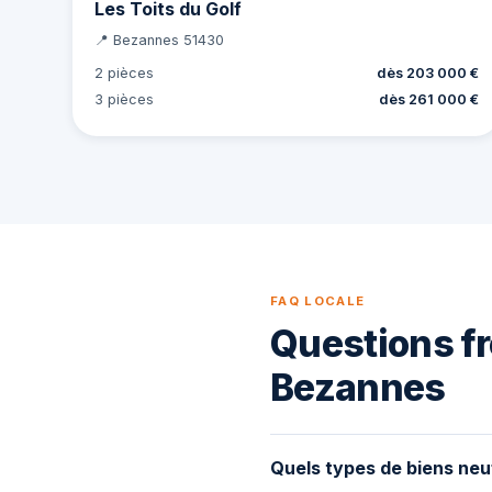
Les Toits du Golf
📍 Bezannes 51430
2 pièces
dès 203 000 €
3 pièces
dès 261 000 €
FAQ LOCALE
Questions fr
Bezannes
Quels types de biens neu