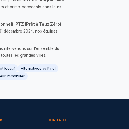
Avec plus de
33 000 programmes
rs et primo-accédants dans leurs
onnel)
,
PTZ (Prêt à Taux Zéro)
,
 le 31 décembre 2024, nos équipes
us intervenons sur l'ensemble du
 toutes les grandes villes.
t locatif
Alternatives au Pinel
eur immobilier
NS
CONTACT