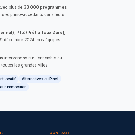
Avec plus de
33 000 programmes
rs et primo-accédants dans leurs
onnel)
,
PTZ (Prêt à Taux Zéro)
,
 le 31 décembre 2024, nos équipes
us intervenons sur l'ensemble du
 toutes les grandes villes.
t locatif
Alternatives au Pinel
eur immobilier
NS
CONTACT