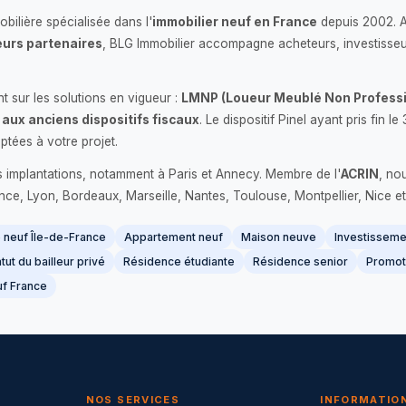
bilière spécialisée dans l'
immobilier neuf en France
depuis 2002. 
urs partenaires
, BLG Immobilier accompagne acheteurs, investisseu
 sur les solutions en vigueur :
LMNP (Loueur Meublé Non Professi
 aux anciens dispositifs fiscaux
. Le dispositif Pinel ayant pris fin
ptées à votre projet.
s implantations, notamment à Paris et Annecy. Membre de l'
ACRIN
, no
France, Lyon, Bordeaux, Marseille, Nantes, Toulouse, Montpellier, Nice et
neuf Île-de-France
Appartement neuf
Maison neuve
Investissemen
tut du bailleur privé
Résidence étudiante
Résidence senior
Promot
f France
NOS SERVICES
INFORMATIO