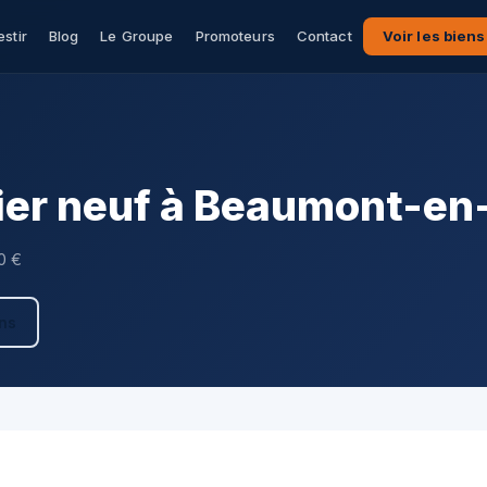
estir
Blog
Le Groupe
Promoteurs
Contact
Voir les biens
ier neuf à Beaumont-en
0 €
ens