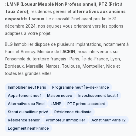
:
LMNP (Loueur Meublé Non Professionnel)
,
PTZ (Prêt à
Taux Zéro)
, résidences gérées et
alternatives aux anciens
dispositifs fiscaux
. Le dispositif Pinel ayant pris fin le 31
décembre 2024, nos équipes vous orientent vers les options
adaptées à votre projet.
BLG Immobilier dispose de plusieurs implantations, notamment à
Paris et Annecy. Membre de l'
ACRIN
, nous intervenons sur
l'ensemble du territoire français : Paris, Île-de-France, Lyon,
Bordeaux, Marseille, Nantes, Toulouse, Montpellier, Nice et
toutes les grandes villes.
Immobilier neuf Paris
Programme neuf Île-de-France
Appartement neuf
Maison neuve
Investissement locatif
Alternatives au Pinel
LMNP
PTZ primo-accédant
Statut du bailleur privé
Résidence étudiante
Résidence senior
Promoteur immobilier
Achat neuf Paris 12
Logement neuf France