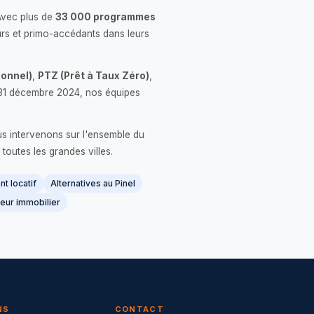
Avec plus de
33 000 programmes
rs et primo-accédants dans leurs
onnel)
,
PTZ (Prêt à Taux Zéro)
,
 le 31 décembre 2024, nos équipes
us intervenons sur l'ensemble du
 toutes les grandes villes.
t locatif
Alternatives au Pinel
eur immobilier
NS
CONTACT