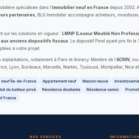
bilière spécialisée dans l'
immobilier neuf en France
depuis 2002. 
urs partenaires
, BLG Immobilier accompagne acheteurs, investisseu
 sur les solutions en vigueur :
LMNP (Loueur Meublé Non Professi
 aux anciens dispositifs fiscaux
. Le dispositif Pinel ayant pris fin
ptées à votre projet.
s implantations, notamment à Paris et Annecy. Membre de l'
ACRIN
, no
France, Lyon, Bordeaux, Marseille, Nantes, Toulouse, Montpellier, Nice et
neuf Île-de-France
Appartement neuf
Maison neuve
Investissemen
tut du bailleur privé
Résidence étudiante
Résidence senior
Promot
f France
NOS SERVICES
INFORMATIO