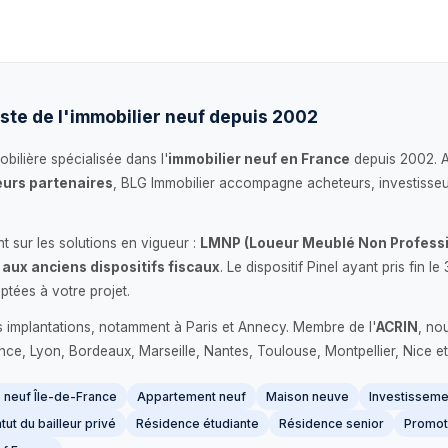
ste de l'immobilier neuf depuis 2002
bilière spécialisée dans l'
immobilier neuf en France
depuis 2002. 
urs partenaires
, BLG Immobilier accompagne acheteurs, investisseu
 sur les solutions en vigueur :
LMNP (Loueur Meublé Non Professi
 aux anciens dispositifs fiscaux
. Le dispositif Pinel ayant pris fin
ptées à votre projet.
s implantations, notamment à Paris et Annecy. Membre de l'
ACRIN
, no
France, Lyon, Bordeaux, Marseille, Nantes, Toulouse, Montpellier, Nice et
neuf Île-de-France
Appartement neuf
Maison neuve
Investissemen
tut du bailleur privé
Résidence étudiante
Résidence senior
Promot