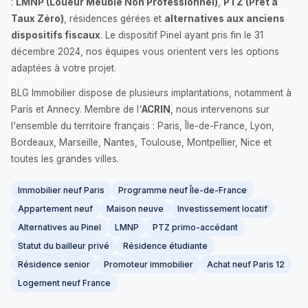
:
LMNP (Loueur Meublé Non Professionnel)
,
PTZ (Prêt à
Taux Zéro)
, résidences gérées et
alternatives aux anciens
dispositifs fiscaux
. Le dispositif Pinel ayant pris fin le 31
décembre 2024, nos équipes vous orientent vers les options
adaptées à votre projet.
BLG Immobilier dispose de plusieurs implantations, notamment à
Paris et Annecy. Membre de l'
ACRIN
, nous intervenons sur
l'ensemble du territoire français : Paris, Île-de-France, Lyon,
Bordeaux, Marseille, Nantes, Toulouse, Montpellier, Nice et
toutes les grandes villes.
Immobilier neuf Paris
Programme neuf Île-de-France
Appartement neuf
Maison neuve
Investissement locatif
Alternatives au Pinel
LMNP
PTZ primo-accédant
Statut du bailleur privé
Résidence étudiante
Résidence senior
Promoteur immobilier
Achat neuf Paris 12
Logement neuf France