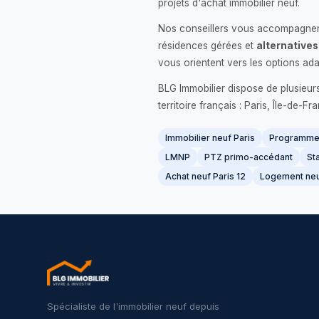
projets d'achat immobilier neuf.
Nos conseillers vous accompagnent
résidences gérées et
alternatives
vous orientent vers les options ada
BLG Immobilier dispose de plusieur
territoire français : Paris, Île-de-
Immobilier neuf Paris
Programme 
LMNP
PTZ primo-accédant
Sta
Achat neuf Paris 12
Logement neu
Spécialiste de l'immobilier neuf depuis