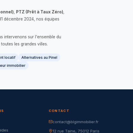
onnel)
,
PTZ (Prêt à Taux Zéro)
,
 le 31 décembre 2024, nos équipes
us intervenons sur l'ensemble du
 toutes les grandes villes.
t locatif
Alternatives au Pinel
eur immobilier
NS
CONTACT
contact@blgimmobilier.fr
G
uides
12 rue Taine, 75012 Paris