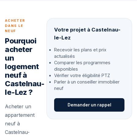
ACHETER
DANS LE
Votre projet à Castelnau-
NEUF
le-Lez
Pourquoi
acheter
Recevoir les plans et prix
un
actualisés
Comparer les programmes
logement
disponibles
neuf à
Vérifier votre éligibilité PTZ
Castelnau-
Parler à un conseiller immobilier
neuf
le-Lez ?
Demander un rappel
Acheter un
appartement
neuf à
Castelnau-