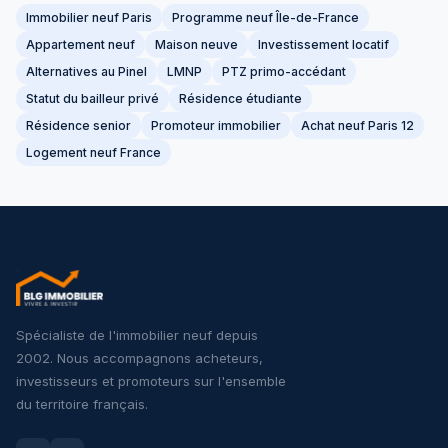
Immobilier neuf Paris
Programme neuf Île-de-France
Appartement neuf
Maison neuve
Investissement locatif
Alternatives au Pinel
LMNP
PTZ primo-accédant
Statut du bailleur privé
Résidence étudiante
Résidence senior
Promoteur immobilier
Achat neuf Paris 12
Logement neuf France
Spécialiste de l'immobilier neuf depuis
2002. Nous accompagnons acheteurs,
investisseurs et promoteurs sur l'ensemble
du territoire français.