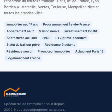
l'ensemble du territoire français : Paris, Île-de-France, Lyon,
Bordeaux, Marseille, Nantes, Toulouse, Montpellier, Nice et
toutes les grandes villes.
Immobilier neuf Paris
Programme neuf Île-de-France
Appartement neuf
Maison neuve
Investissement locatif
Alternatives au Pinel
LMNP
PTZ primo-accédant
Statut du bailleur privé
Résidence étudiante
Résidence senior
Promoteur immobilier
Achat neuf Paris 12
Logement neuf France
Spécialiste de l'immobilier neuf depuis
2002. Nous accompagnons acheteurs,