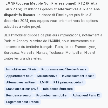
:
LMNP (Loueur Meublé Non Professionnel)
,
PTZ (Prêt à
Taux Zéro)
, résidences gérées et
alternatives aux anciens
dispositifs fiscaux
. Le dispositif Pinel ayant pris fin le 31
décembre 2024, nos équipes vous orientent vers les options
adaptées à votre projet.
BLG Immobilier dispose de plusieurs implantations, notamment à
Paris et Annecy. Membre de l'
ACRIN
, nous intervenons sur
l'ensemble du territoire français : Paris, Île-de-France, Lyon,
Bordeaux, Marseille, Nantes, Toulouse, Montpellier, Nice et
toutes les grandes villes.
Immobilier neuf Paris
Programme neuf Île-de-France
Appartement neuf
Maison neuve
Investissement locatif
Alternatives au Pinel
LMNP
PTZ primo-accédant
Statut du bailleur privé
Résidence étudiante
Résidence senior
Promoteur immobilier
Achat neuf Paris 12
Logement neuf France